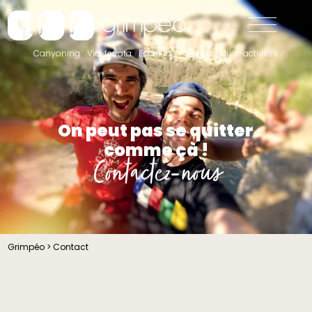
Canyoning
Via-ferrata
Escalade
Speleo
Multi-activités
On peut pas se quitter
comme çà !
Contactez-nous
Grimpéo
>
Contact