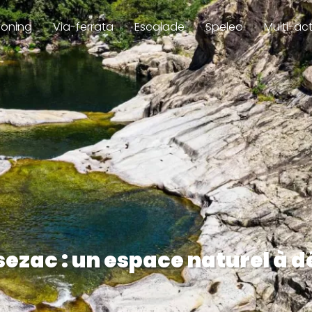
oning
Via-ferrata
Escalade
Speleo
Multi-act
ezac : un espace naturel à 