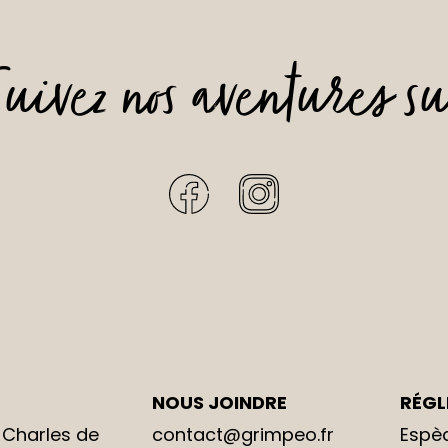
uivez nos aventures s
NOUS JOINDRE
RÉGL
 Charles de
contact@grimpeo.fr
Espè